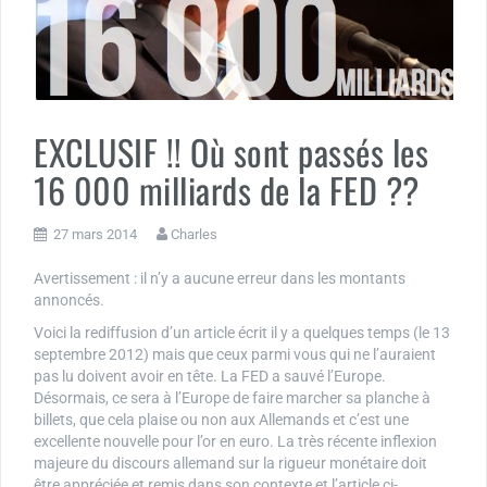
EXCLUSIF !! Où sont passés les
16 000 milliards de la FED ??
27 mars 2014
Charles
Avertissement : il n’y a aucune erreur dans les montants
annoncés.
Voici la rediffusion d’un article écrit il y a quelques temps (le 13
septembre 2012) mais que ceux parmi vous qui ne l’auraient
pas lu doivent avoir en tête. La FED a sauvé l’Europe.
Désormais, ce sera à l’Europe de faire marcher sa planche à
billets, que cela plaise ou non aux Allemands et c’est une
excellente nouvelle pour l’or en euro. La très récente inflexion
majeure du discours allemand sur la rigueur monétaire doit
être appréciée et remis dans son contexte et l’article ci-