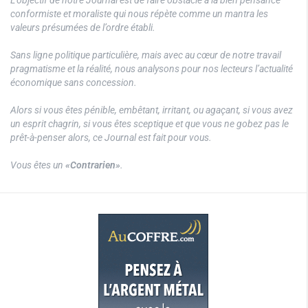
conformiste et moraliste qui nous répète comme un mantra les
valeurs présumées de l’ordre établi.
Sans ligne politique particulière, mais avec au cœur de notre travail
pragmatisme et la réalité, nous analysons pour nos lecteurs l’actualité
économique sans concession.
Alors si vous êtes pénible, embêtant, irritant, ou agaçant, si vous avez
un esprit chagrin, si vous êtes sceptique et que vous ne gobez pas le
prêt-à-penser alors, ce Journal est fait pour vous.
Vous êtes un
«Contrarien»
.