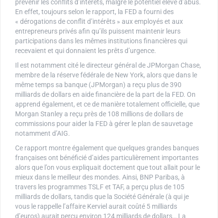
prévenir les conflits d’intérêts, malgré le potentiel élevé d’abus.
En effet, toujours selon le rapport, la FED a fourni des
« dérogations de conflit d’intérêts » aux employés et aux
entrepreneurs privés afin qu’ils puissent maintenir leurs
participations dans les mêmes institutions financières qui
recevaient et qui donnaient les prêts d’urgence.
Il est notamment cité le directeur général de JPMorgan Chase,
membre de la réserve fédérale de New York, alors que dans le
même temps sa banque (JPMorgan) a reçu plus de 390
milliards de dollars en aide financière de la part de la FED. On
apprend également, et ce de manière totalement officielle, que
Morgan Stanley a reçu près de 108 millions de dollars de
commissions pour aider la FED à gérer le plan de sauvetage
notamment d’AIG.
Ce rapport montre également que quelques grandes banques
françaises ont bénéficié d’aides particulièrement importantes
alors que l’on vous expliquait doctement que tout allait pour le
mieux dans le meilleur des mondes. Ainsi, BNP Paribas, à
travers les programmes TSLF et TAF, a perçu plus de 105
milliards de dollars, tandis que la Société Générale (à qui je
vous le rappelle l’affaire Kerviel aurait coûté 5 milliards
d’euros) aurait perçu environ 124 milliards de dollars… La