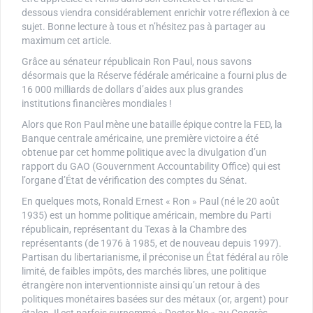
dessous viendra considérablement enrichir votre réflexion à ce
sujet. Bonne lecture à tous et n’hésitez pas à partager au
maximum cet article.
Grâce au sénateur républicain Ron Paul, nous savons
désormais que la Réserve fédérale américaine a fourni plus de
16 000 milliards de dollars d’aides aux plus grandes
institutions financières mondiales !
Alors que Ron Paul mène une bataille épique contre la FED, la
Banque centrale américaine, une première victoire a été
obtenue par cet homme politique avec la divulgation d’un
rapport du GAO (Gouvernment Accountability Office) qui est
l’organe d’État de vérification des comptes du Sénat.
En quelques mots, Ronald Ernest « Ron » Paul (né le 20 août
1935) est un homme politique américain, membre du Parti
républicain, représentant du Texas à la Chambre des
représentants (de 1976 à 1985, et de nouveau depuis 1997).
Partisan du libertarianisme, il préconise un État fédéral au rôle
limité, de faibles impôts, des marchés libres, une politique
étrangère non interventionniste ainsi qu’un retour à des
politiques monétaires basées sur des métaux (or, argent) pour
étalon. Il est parfois surnommé « Doctor No » au Congrès