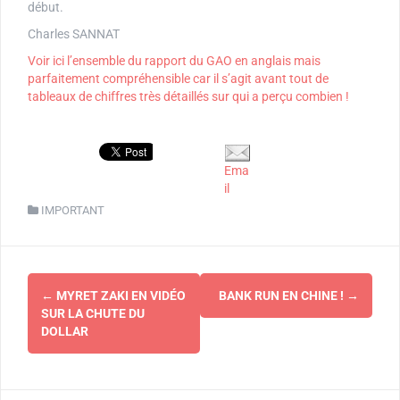
début.
Charles SANNAT
Voir ici l’ensemble du rapport du GAO en anglais mais
parfaitement compréhensible car il s’agit avant tout de
tableaux de chiffres très détaillés sur qui a perçu combien !
Ema
il
IMPORTANT
Navigation
←
MYRET ZAKI EN VIDÉO
BANK RUN EN CHINE !
→
d'article
SUR LA CHUTE DU
DOLLAR