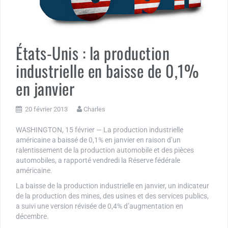
États-Unis : la production
industrielle en baisse de 0,1%
en janvier
20 février 2013
Charles
WASHINGTON, 15 février — La production industrielle
américaine a baissé de 0,1% en janvier en raison d’un
ralentissement de la production automobile et des pièces
automobiles, a rapporté vendredi la Réserve fédérale
américaine.
La baisse de la production industrielle en janvier, un indicateur
de la production des mines, des usines et des services publics,
a suivi une version révisée de 0,4% d’augmentation en
décembre.