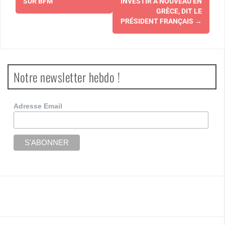
d'article
SUR BFM
INVESTIR À NOUVEAU EN
GRÈCE, DIT LE
PRÉSIDENT FRANÇAIS
→
Notre newsletter hebdo !
Adresse Email