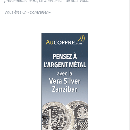
prêt-à-penser alors, ce Journal est fait pour vous.
Vous êtes un
«Contrarien»
.