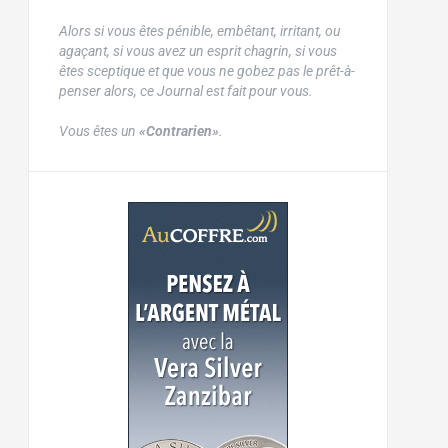
Alors si vous êtes pénible, embêtant, irritant, ou
agaçant, si vous avez un esprit chagrin, si vous
êtes sceptique et que vous ne gobez pas le prêt-à-
penser alors, ce Journal est fait pour vous.
Vous êtes un
«Contrarien»
.