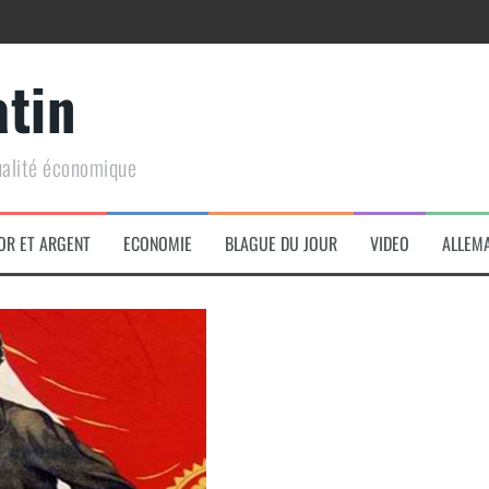
atin
ualité économique
arme de conquête géopolitique massive
OR ET ARGENT
ECONOMIE
BLAGUE DU JOUR
VIDEO
ALLEM