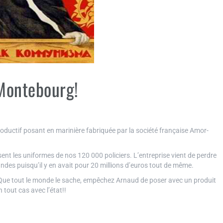
 Montebourg!
ductif posant en marinière fabriquée par la société française Amor-
ent les uniformes de nos 120 000 policiers. L’entreprise vient de perdre
ndes puisqu’il y en avait pour 20 millions d’euros tout de même.
! Que tout le monde le sache, empêchez Arnaud de poser avec un produit
tout cas avec l’état!!