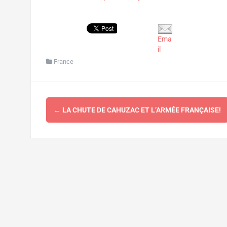
Ema
il
France
Navigation
←
LA CHUTE DE CAHUZAC ET L’ARMÉE FRANÇAISE!
d'article