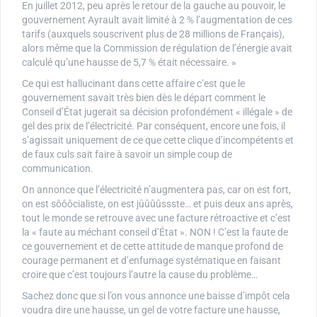
En juillet 2012, peu après le retour de la gauche au pouvoir, le
gouvernement Ayrault avait limité à 2 % l’augmentation de ces
tarifs (auxquels souscrivent plus de 28 millions de Français),
alors même que la Commission de régulation de l’énergie avait
calculé qu’une hausse de 5,7 % était nécessaire. »
Ce qui est hallucinant dans cette affaire c’est que le
gouvernement savait très bien dès le départ comment le
Conseil d’État jugerait sa décision profondément « illégale » de
gel des prix de l’électricité. Par conséquent, encore une fois, il
s’agissait uniquement de ce que cette clique d’incompétents et
de faux culs sait faire à savoir un simple coup de
communication.
On annonce que l’électricité n’augmentera pas, car on est fort,
on est sôôôcialiste, on est jûûûûssste… et puis deux ans après,
tout le monde se retrouve avec une facture rétroactive et c’est
la « faute au méchant conseil d’État ». NON ! C’est la faute de
ce gouvernement et de cette attitude de manque profond de
courage permanent et d’enfumage systématique en faisant
croire que c’est toujours l’autre la cause du problème…
Sachez donc que si l’on vous annonce une baisse d’impôt cela
voudra dire une hausse, un gel de votre facture une hausse,