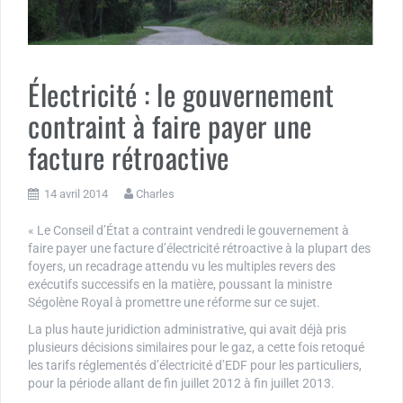
Électricité : le gouvernement
contraint à faire payer une
facture rétroactive
14 avril 2014
Charles
« Le Conseil d’État a contraint vendredi le gouvernement à
faire payer une facture d’électricité rétroactive à la plupart des
foyers, un recadrage attendu vu les multiples revers des
exécutifs successifs en la matière, poussant la ministre
Ségolène Royal à promettre une réforme sur ce sujet.
La plus haute juridiction administrative, qui avait déjà pris
plusieurs décisions similaires pour le gaz, a cette fois retoqué
les tarifs réglementés d’électricité d’EDF pour les particuliers,
pour la période allant de fin juillet 2012 à fin juillet 2013.