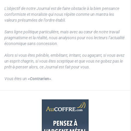
L’objectif de notre Journal est de faire obstacle à la bien pensance
conformiste et moraliste qui nous répète comme un mantra les
valeurs présumées de l’ordre établi.
Sans ligne politique particulière, mais avec au cœur de notre travail
pragmatisme et la réalité, nous analysons pour nos lecteurs l’actualité
économique sans concession.
Alors si vous êtes pénible, embêtant, irritant, ou agaçant, si vous avez
un esprit chagrin, si vous êtes sceptique et que vous ne gobez pas le
prêt-à-penser alors, ce Journal est fait pour vous.
Vous êtes un
«Contrarien»
.