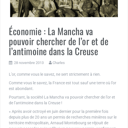
Économie : La Mancha va
pouvoir chercher de l’or et de
l’antimoine dans la Creuse
28 novembre 2013
Charles
L’or, comme vous le savez, ne sert strictement à rien.
Comme vous le savez, la France est tout sauf une terre où l’or
est abondant.
Pourtant, la société La Mancha va pouvoir chercher de l’or et
de l’antimoine dans la Creuse !
« Après avoir octroyé en juin dernier pour la première fois
depuis plus de 20 ans un permis de recherches minières sur le
territoire métropolitain, Arnaud Montebourg se réjouit de