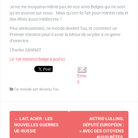
Je ne me moquerai même pas de nos amis Belges qui ne sont
qu’en avance sur nous… Mais qu’ont-ils fait pour mériter cela et
des élites aussi médiocres ?
Plus sérieusement, ce monde devient fou, et comment un
Premier ministre peut-il avoir la bêtise de se plier à ce genre
d’exercice…
Charles SANNAT
Le 1er ministre belge à poil ici
Ema
il
Ce monde est devenu fou
Navigation
←
LAIT, ACIER : LES
ASTRID LULLING,
d'article
NOUVELLES GUERRES
DÉPUTÉ EUROPÉEN :
UE-RUSSIE
« AVEC DES CITOYENS
AUSSI BÊTES,