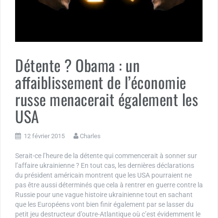
Détente ? Obama : un
affaiblissement de l’économie
russe menacerait également les
USA
12 février 2015
Charles
Serait-ce l’heure de la détente qui commencerait à sonner sur
l’affaire ukrainienne ? En tout cas, les dernières déclarations
du président américain montrent que les USA pourraient ne
pas être aussi déterminés que cela à rentrer en guerre contre la
Russie pour une vague histoire ukrainienne tout en sachant
que les Européens vont bien finir également par se lasser du
petit jeu destructeur d’outre-Atlantique où c’est évidemment le