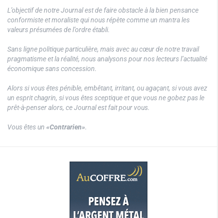
L’objectif de notre Journal est de faire obstacle à la bien pensance
conformiste et moraliste qui nous répète comme un mantra les
valeurs présumées de l’ordre établi.
Sans ligne politique particulière, mais avec au cœur de notre travail
pragmatisme et la réalité, nous analysons pour nos lecteurs l’actualité
économique sans concession.
Alors si vous êtes pénible, embêtant, irritant, ou agaçant, si vous avez
un esprit chagrin, si vous êtes sceptique et que vous ne gobez pas le
prêt-à-penser alors, ce Journal est fait pour vous.
Vous êtes un
«Contrarien»
.