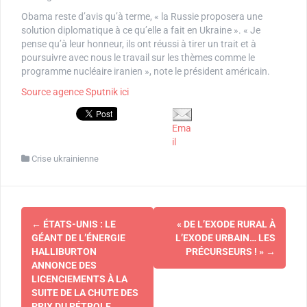
Obama reste d’avis qu’à terme, « la Russie proposera une
solution diplomatique à ce qu’elle a fait en Ukraine ». « Je
pense qu’à leur honneur, ils ont réussi à tirer un trait et à
poursuivre avec nous le travail sur les thèmes comme le
programme nucléaire iranien », note le président américain.
Source agence Sputnik ici
Ema
il
Crise ukrainienne
Navigation
←
ÉTATS-UNIS : LE
« DE L’EXODE RURAL À
d'article
GÉANT DE L’ÉNERGIE
L’EXODE URBAIN… LES
HALLIBURTON
PRÉCURSEURS ! »
→
ANNONCE DES
LICENCIEMENTS À LA
SUITE DE LA CHUTE DES
PRIX DU PÉTROLE