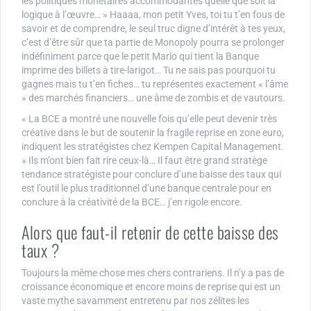
les politiques monétaires accommodantes quelle que soit la
logique à l’œuvre… » Haaaa, mon petit Yves, toi tu t’en fous de
savoir et de comprendre, le seul truc digne d’intérêt à tes yeux,
c’est d’être sûr que ta partie de Monopoly pourra se prolonger
indéfiniment parce que le petit Mario qui tient la Banque
imprime des billets à tire-larigot… Tu ne sais pas pourquoi tu
gagnes mais tu t’en fiches… tu représentes exactement « l’âme
» des marchés financiers… une âme de zombis et de vautours.
« La BCE a montré une nouvelle fois qu’elle peut devenir très
créative dans le but de soutenir la fragile reprise en zone euro,
indiquent les stratégistes chez Kempen Capital Management.
» Ils m’ont bien fait rire ceux-là… Il faut être grand stratège
tendance stratégiste pour conclure d’une baisse des taux qui
est l’outil le plus traditionnel d’une banque centrale pour en
conclure à la créativité de la BCE… j’en rigole encore.
Alors que faut-il retenir de cette baisse des
taux ?
Toujours la même chose mes chers contrariens. Il n’y a pas de
croissance économique et encore moins de reprise qui est un
vaste mythe savamment entretenu par nos zélites les