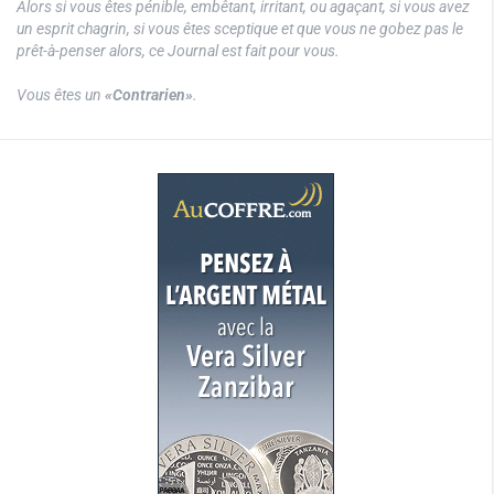
Alors si vous êtes pénible, embêtant, irritant, ou agaçant, si vous avez
un esprit chagrin, si vous êtes sceptique et que vous ne gobez pas le
prêt-à-penser alors, ce Journal est fait pour vous.
Vous êtes un
«Contrarien»
.