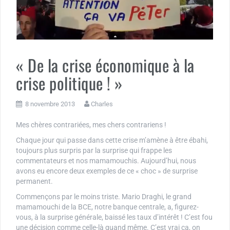
« De la crise économique à la
crise politique ! »
8 novembre 2013
Charles
Mes chères contrariées, mes chers contrariens !
Chaque jour qui passe dans cette crise m’amène à être ébahi,
toujours plus surpris par la surprise qui frappe les
commentateurs et nos mamamouchis. Aujourd’hui, nous
avons eu encore deux exemples de ce « choc » de surprise
permanent.
Commençons par le moins triste. Mario Draghi, le grand
mamamouchi de la BCE, notre banque centrale, a, figurez-
vous, à la surprise générale, baissé les taux d’intérêt ! C’est fou
une décision comme celle-là quand même. C’est vrai ça, on