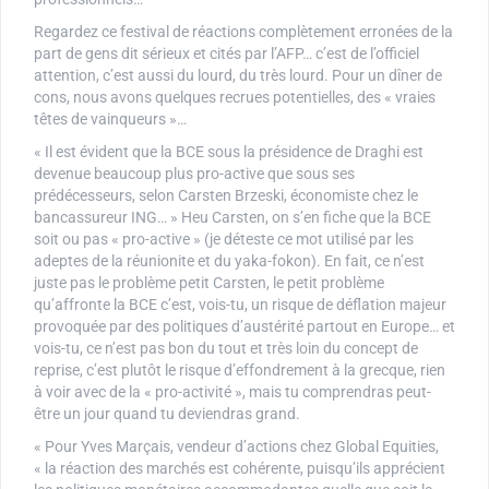
Regardez ce festival de réactions complètement erronées de la
part de gens dit sérieux et cités par l’AFP… c’est de l’officiel
attention, c’est aussi du lourd, du très lourd. Pour un dîner de
cons, nous avons quelques recrues potentielles, des « vraies
têtes de vainqueurs »…
« Il est évident que la BCE sous la présidence de Draghi est
devenue beaucoup plus pro-active que sous ses
prédécesseurs, selon Carsten Brzeski, économiste chez le
bancassureur ING… » Heu Carsten, on s’en fiche que la BCE
soit ou pas « pro-active » (je déteste ce mot utilisé par les
adeptes de la réunionite et du yaka-fokon). En fait, ce n’est
juste pas le problème petit Carsten, le petit problème
qu’affronte la BCE c’est, vois-tu, un risque de déflation majeur
provoquée par des politiques d’austérité partout en Europe… et
vois-tu, ce n’est pas bon du tout et très loin du concept de
reprise, c’est plutôt le risque d’effondrement à la grecque, rien
à voir avec de la « pro-activité », mais tu comprendras peut-
être un jour quand tu deviendras grand.
« Pour Yves Marçais, vendeur d’actions chez Global Equities,
« la réaction des marchés est cohérente, puisqu’ils apprécient