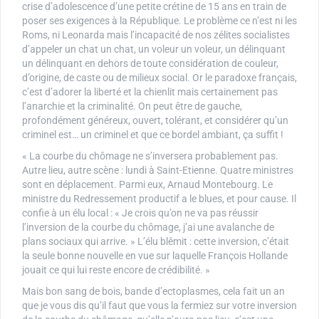
crise d’adolescence d’une petite crétine de 15 ans en train de
poser ses exigences à la République. Le problème ce n’est ni les
Roms, ni Leonarda mais l’incapacité de nos zélites socialistes
d’appeler un chat un chat, un voleur un voleur, un délinquant
un délinquant en dehors de toute considération de couleur,
d’origine, de caste ou de milieux social. Or le paradoxe français,
c’est d’adorer la liberté et la chienlit mais certainement pas
l’anarchie et la criminalité. On peut être de gauche,
profondément généreux, ouvert, tolérant, et considérer qu’un
criminel est… un criminel et que ce bordel ambiant, ça suffit !
« La courbe du chômage ne s’inversera probablement pas.
Autre lieu, autre scène : lundi à Saint-Etienne. Quatre ministres
sont en déplacement. Parmi eux, Arnaud Montebourg. Le
ministre du Redressement productif a le blues, et pour cause. Il
confie à un élu local : « Je crois qu’on ne va pas réussir
l’inversion de la courbe du chômage, j’ai une avalanche de
plans sociaux qui arrive. » L’élu blêmit : cette inversion, c’était
la seule bonne nouvelle en vue sur laquelle François Hollande
jouait ce qui lui reste encore de crédibilité. »
Mais bon sang de bois, bande d’ectoplasmes, cela fait un an
que je vous dis qu’il faut que vous la fermiez sur votre inversion