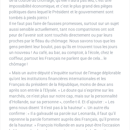
de la courbe du chômage, qu’elle n’aura pas lieu, c’est une
impossibilité économique, et c’est le plus grand des pièges
politiques dans lequel le Président et le gouvernement sont
tombés à pieds joints !
Il ne faut pas faire de fausses promesses, surtout sur un sujet
aussi sensible actuellement, tant nos compatriotes ont soit
peur de l’avenir soit sont touchés directement ou par leurs
proches par le fléau du chômage. Nous savons tous que les
gens perdent leur boulot, pas qu’ils en trouvent tous les jours
un nouveau ! Au café, au bar, au comptoir, à l’école, chez le
coiffeur, partout les Français ne parlent que de cela… le
chômage !
« Mais un autre député s’inquiète surtout de l’image déplorable
qu’ont les institutions financières internationales et les
Français du président de la République, moins de deux ans
après son entrée à l’Elysée. « Le doute qui s’exprime sur les
marchés, ce n’est plus sur notre cap, mais sur la personnalité
d’Hollande, sur sa personne », confie-t-il. Et d’ajouter : « Les
gens nous disent ‘il n’est pas à la hauteur' ». Un autre élu
confirme : « Il a galvaudé sa parole sur Leonarda, il faut qu’il
reprenne la parole fortement auprès des Français, qu’il prenne
de la hauteur. » François Hollande en aura peut-être l’occasion