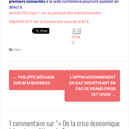
premiers connectés
à la web-conférence pourront assister en
direct à
Article d’Europe 1 sur la panique des mamamouchis
Dépêche AFP sur la baisse des taux de la BCE
Ema
il
Édito
Navigation
←
PHILIPPE BÉCHADE
L’APPROVISIONNEMENT
d'article
SUR BFM BUSINESS
EN GAZ INSUFFISANT EN
CAS DE GRAND FROID
CET HIVER
→
1 commentaire sur “« De la crise économique