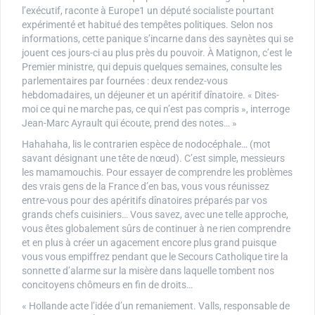
l’exécutif, raconte à Europe1 un député socialiste pourtant
expérimenté et habitué des tempêtes politiques. Selon nos
informations, cette panique s’incarne dans des saynètes qui se
jouent ces jours-ci au plus près du pouvoir. À Matignon, c’est le
Premier ministre, qui depuis quelques semaines, consulte les
parlementaires par fournées : deux rendez-vous
hebdomadaires, un déjeuner et un apéritif dînatoire. « Dites-
moi ce qui ne marche pas, ce qui n’est pas compris », interroge
Jean-Marc Ayrault qui écoute, prend des notes… »
Hahahaha, lis le contrarien espèce de nodocéphale… (mot
savant désignant une tête de nœud). C’est simple, messieurs
les mamamouchis. Pour essayer de comprendre les problèmes
des vrais gens de la France d’en bas, vous vous réunissez
entre-vous pour des apéritifs dînatoires préparés par vos
grands chefs cuisiniers… Vous savez, avec une telle approche,
vous êtes globalement sûrs de continuer à ne rien comprendre
et en plus à créer un agacement encore plus grand puisque
vous vous empiffrez pendant que le Secours Catholique tire la
sonnette d’alarme sur la misère dans laquelle tombent nos
concitoyens chômeurs en fin de droits…
« Hollande acte l’idée d’un remaniement. Valls, responsable de