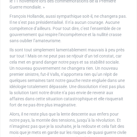
le 11 novembre lors des commémorations de la Première
Guerre mondiale. »
François Hollande, aussi sympathique soit-il, ne changera pas.
Il ne s’est pas présidentialisé. Il n’a aucun courage. Aucune
compétence d’ailleurs. Pour tout dire, c’est l’ensemble de ce
gouvernement qui respire l’incompétence et la nullité crasse
sans oublier l’amateurisme.
Ils sont tout simplement lamentablement mauvais à peu près
sur tout ! Mais on ne peut pas se réjouir d’un tel constat, car
cela met en grand danger notre pays et sa stabilité sociale.
Un nouveau gouvernement ne changera rien. Un nouveau
premier sinistre, fut-il Valls, n’apportera rien qu’un répit de
quelques semaines tant notre gauche reste engluée dans une
idéologie totalement dépassée. Une dissolution n’est pas plus
la solution tant notre droite n’a pas envie de revenir aux
affaires dans cette situation catastrophique et elle risquerait
fort de ne pas être plus imaginative.
Alors, il ne reste plus que la lente descente aux enfers pour
notre pays, la montée des tensions, jusqu’à la révolution. Et
n’imaginez pas que je la souhaite, je la redoute et cela fait des
mois que je mets en garde sur les risques de quasi guerre civile