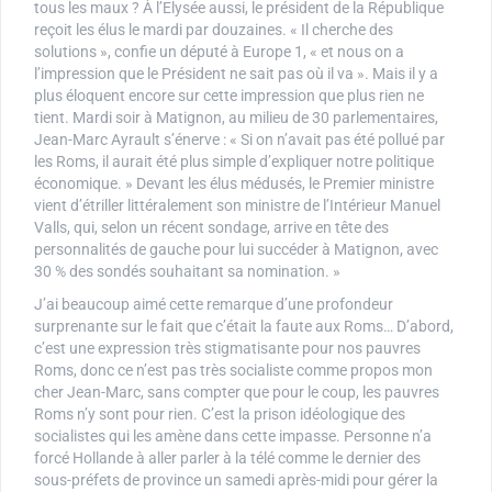
tous les maux ? À l’Elysée aussi, le président de la République
reçoit les élus le mardi par douzaines. « Il cherche des
solutions », confie un député à Europe 1, « et nous on a
l’impression que le Président ne sait pas où il va ». Mais il y a
plus éloquent encore sur cette impression que plus rien ne
tient. Mardi soir à Matignon, au milieu de 30 parlementaires,
Jean-Marc Ayrault s’énerve : « Si on n’avait pas été pollué par
les Roms, il aurait été plus simple d’expliquer notre politique
économique. » Devant les élus médusés, le Premier ministre
vient d’étriller littéralement son ministre de l’Intérieur Manuel
Valls, qui, selon un récent sondage, arrive en tête des
personnalités de gauche pour lui succéder à Matignon, avec
30 % des sondés souhaitant sa nomination. »
J’ai beaucoup aimé cette remarque d’une profondeur
surprenante sur le fait que c’était la faute aux Roms… D’abord,
c’est une expression très stigmatisante pour nos pauvres
Roms, donc ce n’est pas très socialiste comme propos mon
cher Jean-Marc, sans compter que pour le coup, les pauvres
Roms n’y sont pour rien. C’est la prison idéologique des
socialistes qui les amène dans cette impasse. Personne n’a
forcé Hollande à aller parler à la télé comme le dernier des
sous-préfets de province un samedi après-midi pour gérer la