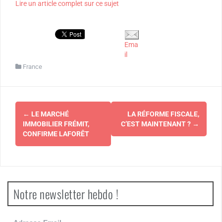
Lire un article complet sur ce sujet
Ema
il
France
Navigation
←
LE MARCHÉ
LA RÉFORME FISCALE,
d'article
IMMOBILIER FRÉMIT,
C’EST MAINTENANT ?
→
CONFIRME LAFORÊT
Notre newsletter hebdo !