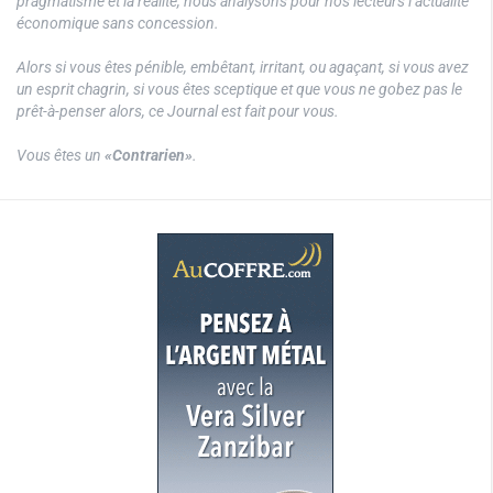
pragmatisme et la réalité, nous analysons pour nos lecteurs l’actualité
économique sans concession.
Alors si vous êtes pénible, embêtant, irritant, ou agaçant, si vous avez
un esprit chagrin, si vous êtes sceptique et que vous ne gobez pas le
prêt-à-penser alors, ce Journal est fait pour vous.
Vous êtes un
«Contrarien»
.