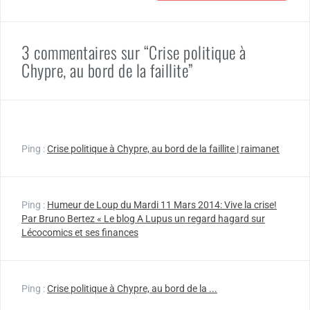
3 commentaires sur “Crise politique à
Chypre, au bord de la faillite”
Ping :
Crise politique à Chypre, au bord de la faillite | raimanet
Ping :
Humeur de Loup du Mardi 11 Mars 2014: Vive la crise!
Par Bruno Bertez « Le blog A Lupus un regard hagard sur
Lécocomics et ses finances
Ping :
Crise politique à Chypre, au bord de la ...