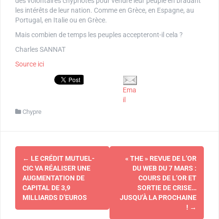
des volontaires chypriotes pour vendre leur peuple en bradant
les intérêts de leur nation. Comme en Grèce, en Espagne, au
Portugal, en Italie ou en Grèce.
Mais combien de temps les peuples accepteront-il cela ?
Charles SANNAT
Source ici
Ema
il
Chypre
Navigation
←
LE CRÉDIT MUTUEL-
« THE » REVUE DE L’OR
d'article
CIC VA RÉALISER UNE
DU WEB DU 7 MARS :
AUGMENTATION DE
COURS DE L’OR ET
CAPITAL DE 3,9
SORTIE DE CRISE…
MILLIARDS D’EUROS
JUSQU’À LA PROCHAINE
!
→