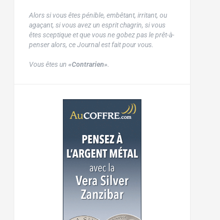
Alors si vous êtes pénible, embêtant, irritant, ou
agaçant, si vous avez un esprit chagrin, si vous
êtes sceptique et que vous ne gobez pas le prêt-à-
penser alors, ce Journal est fait pour vous.
Vous êtes un
«Contrarien»
.