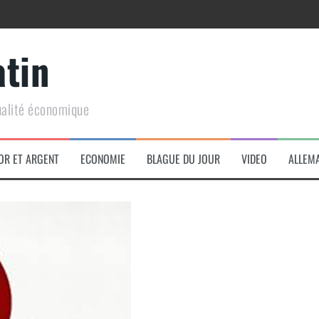
atin
ualité économique
arme de conquête géopolitique massive
OR ET ARGENT
ECONOMIE
BLAGUE DU JOUR
VIDEO
ALLEM