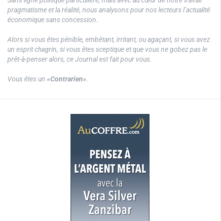
pragmatisme et la réalité, nous analysons pour nos lecteurs l’actualité
économique sans concession.
Alors si vous êtes pénible, embêtant, irritant, ou agaçant, si vous avez
un esprit chagrin, si vous êtes sceptique et que vous ne gobez pas le
prêt-à-penser alors, ce Journal est fait pour vous.
Vous êtes un
«Contrarien»
.