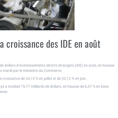
la croissance des IDE en août
de dollars d’investissements directs étrangers (IDE) en août, en hausse
es mardi par le ministère du Commerce.
croissance de 24,13 % en juillet et de 20,12 % en juin.
ays a totalisé 79,77 milliards de dollars, en hausse de 6,37 % en base
resse.