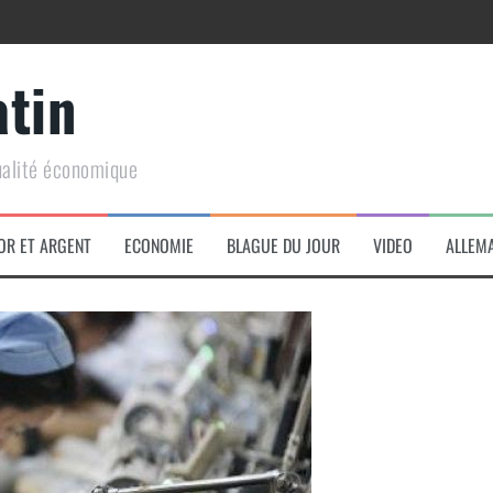
atin
ualité économique
arme de conquête géopolitique massive
OR ET ARGENT
ECONOMIE
BLAGUE DU JOUR
VIDEO
ALLEM