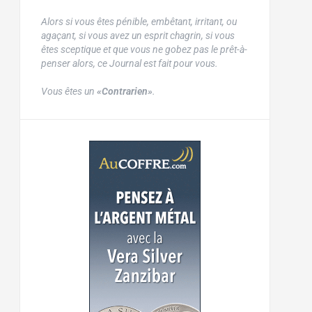
Alors si vous êtes pénible, embêtant, irritant, ou
agaçant, si vous avez un esprit chagrin, si vous
êtes sceptique et que vous ne gobez pas le prêt-à-
penser alors, ce Journal est fait pour vous.
Vous êtes un
«Contrarien»
.