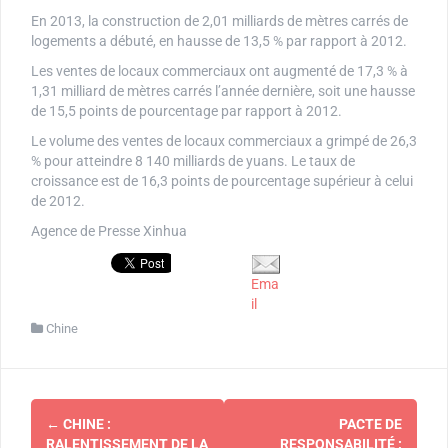
En 2013, la construction de 2,01 milliards de mètres carrés de
logements a débuté, en hausse de 13,5 % par rapport à 2012.
Les ventes de locaux commerciaux ont augmenté de 17,3 % à
1,31 milliard de mètres carrés l’année dernière, soit une hausse
de 15,5 points de pourcentage par rapport à 2012.
Le volume des ventes de locaux commerciaux a grimpé de 26,3
% pour atteindre 8 140 milliards de yuans. Le taux de
croissance est de 16,3 points de pourcentage supérieur à celui
de 2012.
Agence de Presse Xinhua
Ema
il
Chine
Navigation
←
CHINE :
PACTE DE
RALENTISSEMENT DE LA
RESPONSABILITÉ :