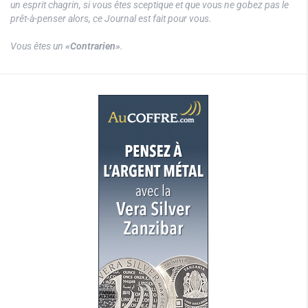
un esprit chagrin, si vous êtes sceptique et que vous ne gobez pas le
prêt-à-penser alors, ce Journal est fait pour vous.
Vous êtes un
«Contrarien»
.