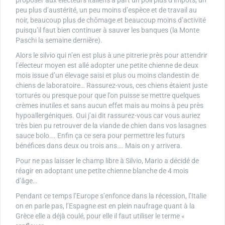
proposer aux électeurs italiens à part un poil plus d’impôts, un
peu plus d’austérité, un peu moins d’espèce et de travail au
noir, beaucoup plus de chômage et beaucoup moins d’activité
puisqu’il faut bien continuer à sauver les banques (la Monte
Paschi la semaine dernière).
Alors le silvio qui n’en est plus à une pitrerie près pour attendrir
l’électeur moyen est allé adopter une petite chienne de deux
mois issue d’un élevage saisi et plus ou moins clandestin de
chiens de laboratoire… Rassurez-vous, ces chiens étaient juste
torturés ou presque pour que l’on puisse se mettre quelques
crèmes inutiles et sans aucun effet mais au moins à peu près
hypoallergéniques. Oui j’ai dit rassurez-vous car vous auriez
très bien pu retrouver de la viande de chien dans vos lasagnes
sauce bolo…. Enfin ça ce sera pour permettre les futurs
bénéfices dans deux ou trois ans…. Mais on y arrivera.
Pour ne pas laisser le champ libre à Silvio, Mario a décidé de
réagir en adoptant une petite chienne blanche de 4 mois
d’âge…
Pendant ce temps l’Europe s’enfonce dans la récession, l’Italie
on en parle pas, l’Espagne est en plein naufrage quant à la
Grèce elle a déjà coulé, pour elle il faut utiliser le terme «