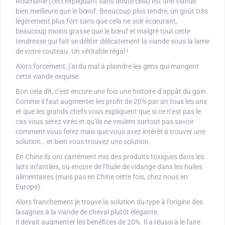
Roumanie (ceci expliquant sans doute cela) est une viande
bien meilleure que le bœuf. Beaucoup plus tendre, un goût très
légèrement plus fort sans que cela ne soit écœurant,
beaucoup moins grasse que le bœuf et malgré tout cette
tendresse qui fait se déliter délicatement la viande sous la lame
de votre couteau. Un véritable régal !
Alors forcément, j’ai du mal à plaindre les gens qui mangent
cette viande exquise.
Bon cela dit, c’est encore une fois une histoire d’appât du gain.
Comme il faut augmenter les profit de 20% par an tous les ans
et que les grands chefs vous expliquent que si ce n’est pas le
cas vous serez virés et qu’ils ne veulent surtout pas savoir
comment vous ferez mais que vous avez intérêt à trouver une
solution… et bien vous trouvez une solution.
En Chine ils ont carrément mis des produits toxiques dans les
laits infantiles, ou encore de l’huile de vidange dans les huiles
alimentaires (mais pas en Chine cette fois, chez nous en
Europe).
Alors franchement je trouve la solution du type à l’origine des
lasagnes à la viande de cheval plutôt élégante.
Il devait augmenter les bénéfices de 20%. Il a réussi à le faire