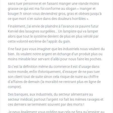
sans tuer personne et en faisant manger une viande moins
grasse ce qui est ma foi conforme au slogan « manger et
bouger.fr sinon vous deviendrez gros, gras et obèses jusqu’à
ce que mort s’en suive dans des douleurs horribles ».
Finalement, j’ai envie de plaindre à l’avance ce pauvre futur
Kerviel des lasagnes surgelées… Un lampiste qui va lamper
alors que tout le système devient de plus en plus vérolé par
cette volonté extrême de l’appât du gain.
Il ne faut pas vous imaginer que les industriels nous veulent du
bien. Ils veulent notre argent en échange d’un produit plus ou
moins minable leur servant d’alibi pour nous faire les poches.
Si c’est la définition même du commerce il est d’usage dans
notre monde, enfin théoriquement, d’essayer de ne pas tuer
son client tout de suite sinon cela risque de nuire au chiffre
d’affaires de demain (la moralité ne rentrant plus en ligne de
compte).
Des banques, aux industriels, du secteur alimentaire au
secteur médical, partout l’argent roi fait les mêmes ravages et
ces derniers se terminent souvent par des morts !
Je peux également vous prédire que cela ne fera qu’empirer au