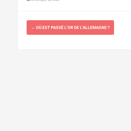
Navigation
←
OÙ EST PASSÉ L’OR DE L’ALLEMAGNE ?
d'article