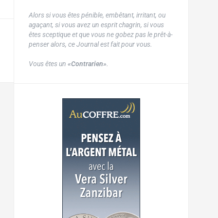
Alors si vous êtes pénible, embêtant, irritant, ou
agaçant, si vous avez un esprit chagrin, si vous
êtes sceptique et que vous ne gobez pas le prêt-à-
penser alors, ce Journal est fait pour vous.
Vous êtes un
«Contrarien»
.