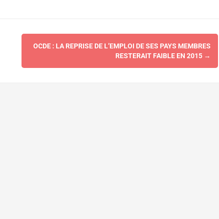
OCDE : LA REPRISE DE L’EMPLOI DE SES PAYS MEMBRES
RESTERAIT FAIBLE EN 2015
→