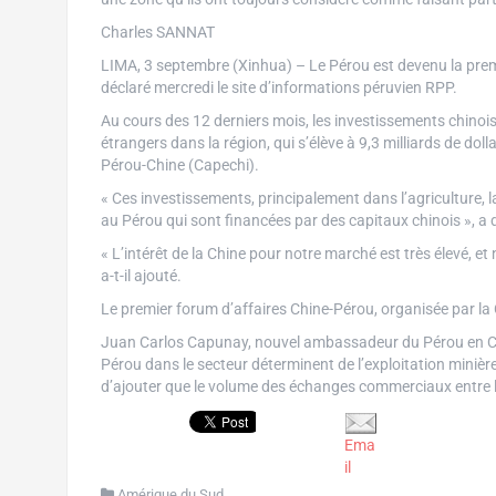
Charles SANNAT
LIMA, 3 septembre (Xinhua) – Le Pérou est devenu la premi
déclaré mercredi le site d’informations péruvien RPP.
Au cours des 12 derniers mois, les investissements chinoi
étrangers dans la région, qui s’élève à 9,3 milliards de d
Pérou-Chine (Capechi).
« Ces investissements, principalement dans l’agriculture, l
au Pérou qui sont financées par des capitaux chinois », a 
« L’intérêt de la Chine pour notre marché est très élevé, et
a-t-il ajouté.
Le premier forum d’affaires Chine-Pérou, organisée par la 
Juan Carlos Capunay, nouvel ambassadeur du Pérou en Chine
Pérou dans le secteur déterminent de l’exploitation minière
d’ajouter que le volume des échanges commerciaux entre les
Ema
il
Amérique du Sud