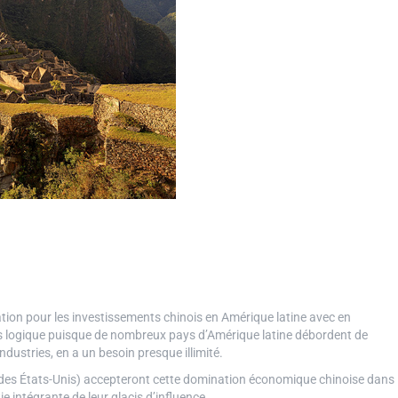
nation pour les investissements chinois en Amérique latine avec en
 très logique puisque de nombreux pays d’Amérique latine débordent de
ndustries, en a un besoin presque illimité.
(des États-Unis) accepteront cette domination économique chinoise dans
 intégrante de leur glacis d’influence.