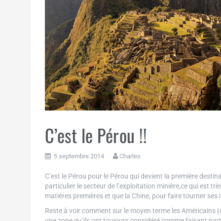
C’est le Pérou !!
5 septembre 2014
Charles
C’est le Pérou pour le Pérou qui devient la première desti
particulier le secteur de l’exploitation minière,ce qui est
matières premières et que la Chine, pour faire tourner ses i
Reste à voir comment sur le moyen terme les Américains 
une zone qu’ils ont toujours considéré comme faisant partie