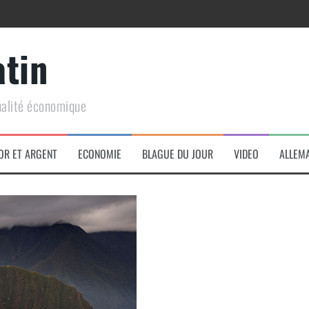
atin
ualité économique
arme de conquête géopolitique massive
OR ET ARGENT
ECONOMIE
BLAGUE DU JOUR
VIDEO
ALLEM