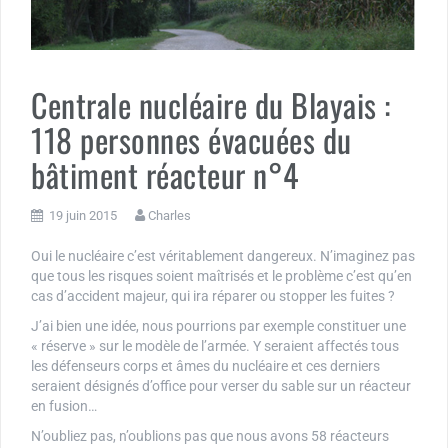
Centrale nucléaire du Blayais :
118 personnes évacuées du
bâtiment réacteur n°4
19 juin 2015
Charles
Oui le nucléaire c’est véritablement dangereux. N’imaginez pas
que tous les risques soient maîtrisés et le problème c’est qu’en
cas d’accident majeur, qui ira réparer ou stopper les fuites ?
J’ai bien une idée, nous pourrions par exemple constituer une
« réserve » sur le modèle de l’armée. Y seraient affectés tous
les défenseurs corps et âmes du nucléaire et ces derniers
seraient désignés d’office pour verser du sable sur un réacteur
en fusion…
N’oubliez pas, n’oublions pas que nous avons 58 réacteurs