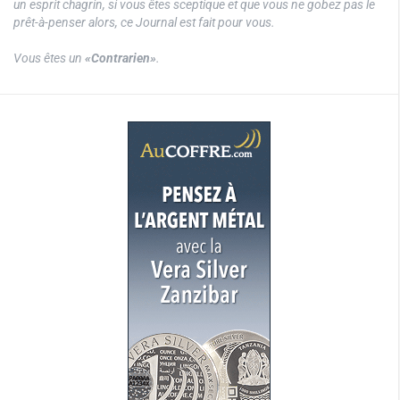
un esprit chagrin, si vous êtes sceptique et que vous ne gobez pas le
prêt-à-penser alors, ce Journal est fait pour vous.
Vous êtes un
«Contrarien»
.