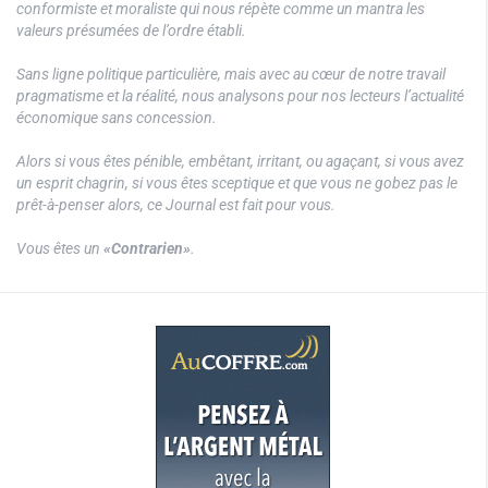
conformiste et moraliste qui nous répète comme un mantra les
valeurs présumées de l’ordre établi.
Sans ligne politique particulière, mais avec au cœur de notre travail
pragmatisme et la réalité, nous analysons pour nos lecteurs l’actualité
économique sans concession.
Alors si vous êtes pénible, embêtant, irritant, ou agaçant, si vous avez
un esprit chagrin, si vous êtes sceptique et que vous ne gobez pas le
prêt-à-penser alors, ce Journal est fait pour vous.
Vous êtes un
«Contrarien»
.