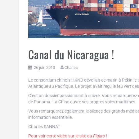
Canal du Nicaragua !
26 juin 2013
Charles
Le consortium chinois HKND dévoilait ce matin à Pékin le tr
Atlantique au Pacifique. Le projet avait reçu le feu vert d
C’est un dossier passionnant à suivre. Vous remarquerez qu
de Panama. La Chine ouvre ses propres voies maritimes.
Vous remarquerez également le silence des grands médias.
information essentielle.
Charles SANNAT
Pour voir cette vidéo sur le site du
Figaro
!