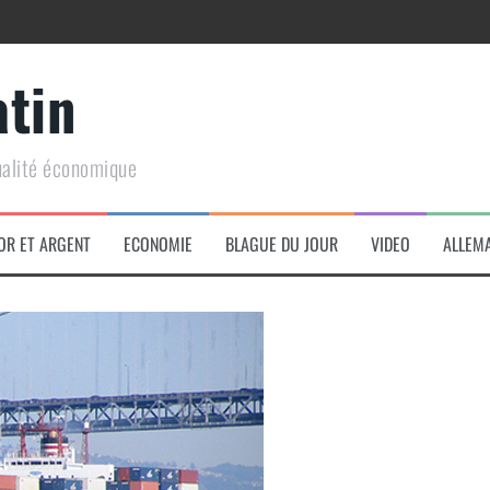
atin
ualité économique
arme de conquête géopolitique massive
OR ET ARGENT
ECONOMIE
BLAGUE DU JOUR
VIDEO
ALLEM