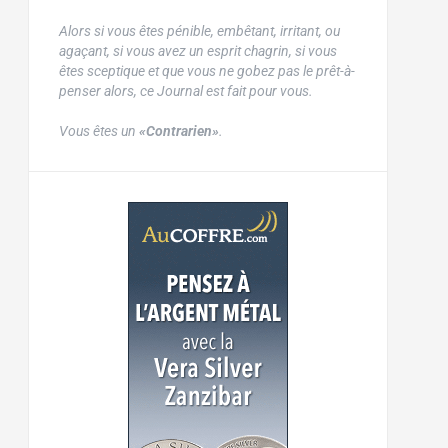
Alors si vous êtes pénible, embêtant, irritant, ou
agaçant, si vous avez un esprit chagrin, si vous
êtes sceptique et que vous ne gobez pas le prêt-à-
penser alors, ce Journal est fait pour vous.
Vous êtes un
«Contrarien»
.