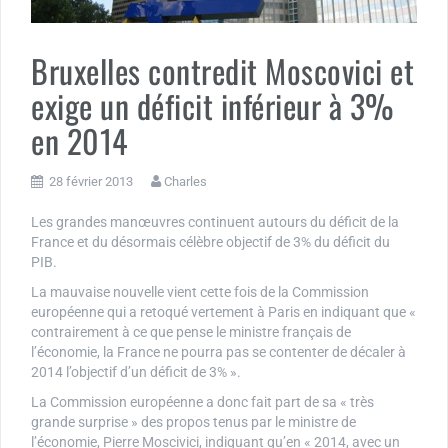
Bruxelles contredit Moscovici et
exige un déficit inférieur à 3%
en 2014
28 février 2013
Charles
Les grandes manœuvres continuent autours du déficit de la
France et du désormais célèbre objectif de 3% du déficit du
PIB.
La mauvaise nouvelle vient cette fois de la Commission
européenne qui a retoqué vertement à Paris en indiquant que «
contrairement à ce que pense le ministre français de
l’économie, la France ne pourra pas se contenter de décaler à
2014 l’objectif d’un déficit de 3% ».
La Commission européenne a donc fait part de sa « très
grande surprise » des propos tenus par le ministre de
l’économie, Pierre Moscivici, indiquant qu’en « 2014, avec un