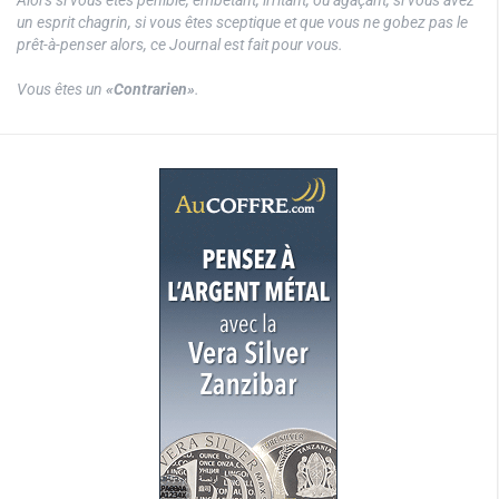
Alors si vous êtes pénible, embêtant, irritant, ou agaçant, si vous avez
un esprit chagrin, si vous êtes sceptique et que vous ne gobez pas le
prêt-à-penser alors, ce Journal est fait pour vous.
Vous êtes un
«Contrarien»
.