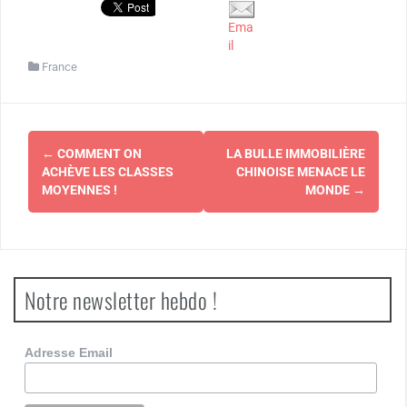
Ema
il
France
Navigation
←
COMMENT ON
LA BULLE IMMOBILIÈRE
d'article
ACHÈVE LES CLASSES
CHINOISE MENACE LE
MOYENNES !
MONDE
→
Notre newsletter hebdo !
Adresse Email