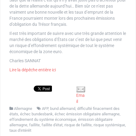
Sauf que la réalité c’est qu’il n’y avait juste pas d’acheteur pour
de la dette allemande aujourd’hui… Bien sûr ce n’est pas
vraiment une bonne nouvelle et les taux d’emprunt de la
France pourraient monter lors des prochaines émissions
d’obligation du Trésor français.
Il est très important de suivre avec une très grande attention le
marché des obligations d’États car c’est de lui que peut venir
un risque d’effondrement systémique de tout le système
économique de la zone euro.
Charles SANNAT
Lire la dépêche entière ici
Ema
il
Allemagne
AFP
,
bund allemand
,
difficulté finacement des
états
,
échec bundesbank
,
échec émission obligataire allemagne
,
effondrement du système économique
,
émission obligataire
allemagne
,
faillite
,
faillite d'état
,
risque de faillite
,
risque systémique
,
taux d'intérêt