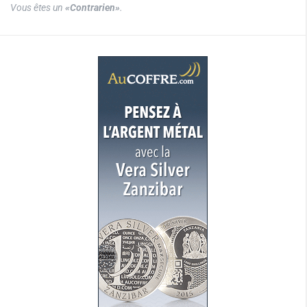
Vous êtes un
«Contrarien»
.