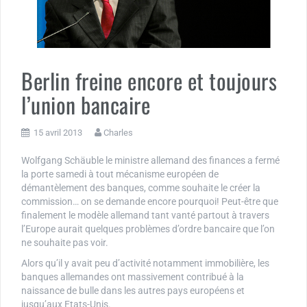
Berlin freine encore et toujours
l’union bancaire
15 avril 2013
Charles
Wolfgang Schäuble le ministre allemand des finances a fermé
la porte samedi à tout mécanisme européen de
démantèlement des banques, comme souhaite le créer la
commission… on se demande encore pourquoi! Peut-être que
finalement le modèle allemand tant vanté partout à travers
l’Europe aurait quelques problèmes d’ordre bancaire que l’on
ne souhaite pas voir.
Alors qu’il y avait peu d’activité notamment immobilière, les
banques allemandes ont massivement contribué à la
naissance de bulle dans les autres pays européens et
jusqu’aux Etats-Unis.