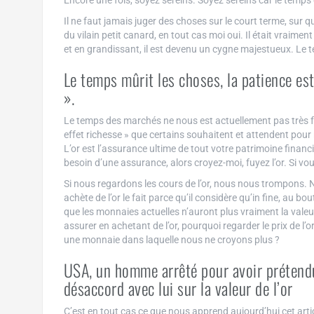
Encore une fois, soyez sereins. Soyez sereins car le temps 
Il ne faut jamais juger des choses sur le court terme, sur
du vilain petit canard, en tout cas moi oui. Il était vraimen
et en grandissant, il est devenu un cygne majestueux. Le t
Le temps mûrit les choses, la patience es
».
Le temps des marchés ne nous est actuellement pas très f
effet richesse » que certains souhaitent et attendent pour 
L’or est l’assurance ultime de tout votre patrimoine financ
besoin d’une assurance, alors croyez-moi, fuyez l’or. Si vous
Si nous regardons les cours de l’or, nous nous trompons. No
achète de l’or le fait parce qu’il considère qu’in fine, au b
que les monnaies actuelles n’auront plus vraiment la valeu
assurer en achetant de l’or, pourquoi regarder le prix de l’o
une monnaie dans laquelle nous ne croyons plus ?
USA, un homme arrêté pour avoir prétendu
désaccord avec lui sur la valeur de l’or
C’est en tout cas ce que nous apprend aujourd’hui cet arti