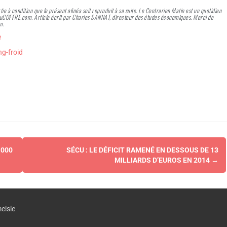
rtie à condition que le présent alinéa soit reproduit à sa suite. Le Contrarien Matin est un quotidien
 AuCOFFRE.com. Article écrit par Charles SANNAT, directeur des études économiques. Merci de
m.
e
ng-froid
 000
SÉCU : LE DÉFICIT RAMENÉ EN DESSOUS DE 13
MILLIARDS D’EUROS EN 2014
→
eisle