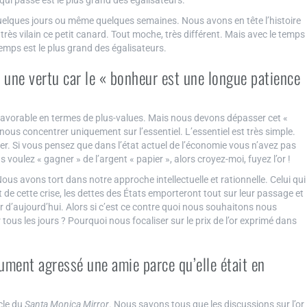
qui passe est le plus grand des égalisateurs.
 quelques jours ou même quelques semaines. Nous avons en tête l’histoire
t très vilain ce petit canard. Tout moche, très différent. Mais avec le temps
emps est le plus grand des égalisateurs.
t une vertu car le « bonheur est une longue patience
avorable en termes de plus-values. Mais nous devons dépasser cet «
nous concentrer uniquement sur l’essentiel. L’essentiel est très simple.
ier. Si vous pensez que dans l’état actuel de l’économie vous n’avez pas
 voulez « gagner » de l’argent « papier », alors croyez-moi, fuyez l’or !
us avons tort dans notre approche intellectuelle et rationnelle. Celui qui
out de cette crise, les dettes des États emporteront tout sur leur passage et
r d’aujourd’hui. Alors si c’est ce contre quoi nous souhaitons nous
r tous les jours ? Pourquoi nous focaliser sur le prix de l’or exprimé dans
ment agressé une amie parce qu’elle était en
cle du
Santa Monica Mirror
. Nous savons tous que les discussions sur l’or