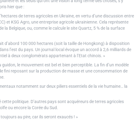
 planète et les seuls qui ont une vision à long terme des choses, s’y
is hier que :
d’hectares de terres agricoles en Ukraine, en vertu d’une discussion entre
CC) et KSG Agro, une entreprise agricole ukrainienne. Cela représente
e la Belgique, ou, comme le calcule le site Quartz, 5 % de la surface
it d’abord 100 000 hectares (soit la taille de Hongkong) à disposition
ans l’est du pays. Un journal local évoque un accord à 2,6 milliards de
entiel à deux conglomérats appartenant à l’Etat chinois. »
du guidon, le mouvement est bel et bien perceptible. La fin d’un modèle
e fini reposant sur la production de masse et une consommation de
he.
entaux notamment sur deux piliers essentiels de la vie humaine… la
é cette politique. D’autres pays sont acquéreurs de terres agricoles
olfe ou encore la Corée du Sud.
toujours au pire, car ils seront exaucés ! »