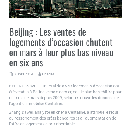
Beijing : Les ventes de
logements d’occasion chutent
en mars à leur plus bas niveau
en six ans
7 avril 2014
Charles
BEIJING, 6 avril – Un total de 8 943 logements d’occasion ont
été vendus à Beijing le mois dernier, soit le plus bas chiffre pour
un mois de mars depuis 2009, selon les nouvelles données de
l’agent d’immobilier Centaline.
Zhang Dawei, analyste en chef à Centaline, a attribué le recul
au resserrement des prêts bancaires et à l’augmentation de
l’offre en logements à prix abordable.