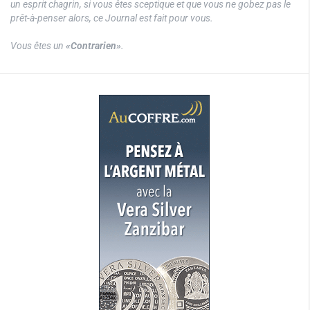
un esprit chagrin, si vous êtes sceptique et que vous ne gobez pas le
prêt-à-penser alors, ce Journal est fait pour vous.
Vous êtes un
«Contrarien»
.