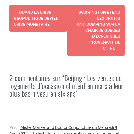
Navigation
←
QUAND LA CRISE
WASHINGTON ÉTEND
d'article
GÉOPOLITIQUE DEVIENT
LES DROITS
CRISE MONÉTAIRE !
ANTIDUMPING SUR LA
CHAIR DE QUEUES
D’ÉCREVISSES
PROVENANT DE
CHINE
→
2 commentaires sur “Beijing : Les ventes de
logements d’occasion chutent en mars à leur
plus bas niveau en six ans”
Ping :
Mister Market and Doctor Conjoncture du Mercredi 9
Avril 2014 : Et Flash Boy? Un trou de plus dans la confiance!