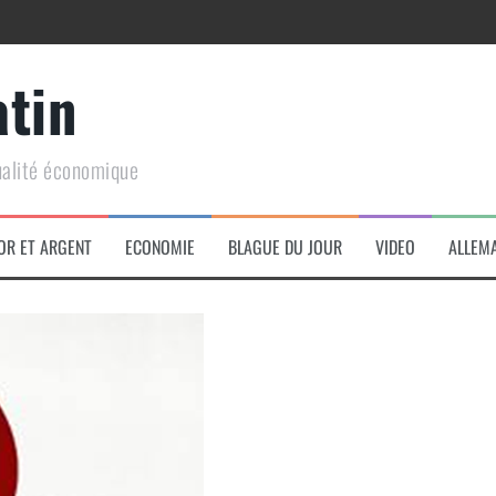
atin
ualité économique
arme de conquête géopolitique massive
OR ET ARGENT
ECONOMIE
BLAGUE DU JOUR
VIDEO
ALLEM