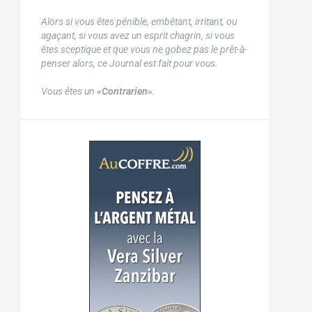
Alors si vous êtes pénible, embêtant, irritant, ou
agaçant, si vous avez un esprit chagrin, si vous
êtes sceptique et que vous ne gobez pas le prêt-à-
penser alors, ce Journal est fait pour vous.
Vous êtes un
«Contrarien»
.