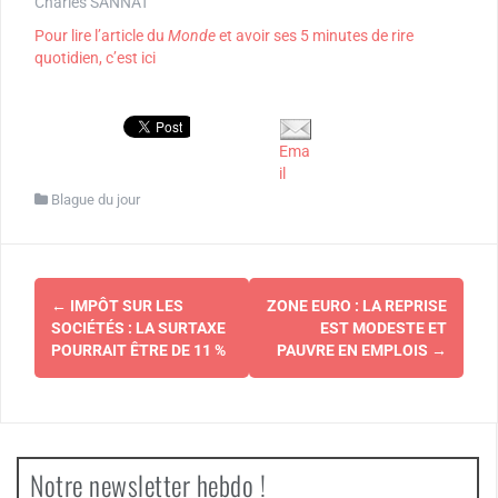
Charles SANNAT
Pour lire l’article du
Monde
et avoir ses 5 minutes de rire
quotidien, c’est ici
Ema
il
Blague du jour
Navigation
←
IMPÔT SUR LES
ZONE EURO : LA REPRISE
d'article
SOCIÉTÉS : LA SURTAXE
EST MODESTE ET
POURRAIT ÊTRE DE 11 %
PAUVRE EN EMPLOIS
→
Notre newsletter hebdo !