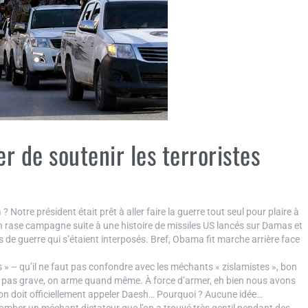
er de soutenir les terroristes
? Notre président était prêt à aller faire la guerre tout seul pour plaire à
en rase campagne suite à une histoire de missiles US lancés sur Damas et
 de guerre qui s’étaient interposés. Bref, Obama fit marche arrière face
 » – qu’il ne faut pas confondre avec les méchants « zislamistes », bon
st pas grave, on arme quand même. À force d’armer, eh bien nous avons
l’on doit officiellement appeler Daesh… Pourquoi ? Aucune idée…