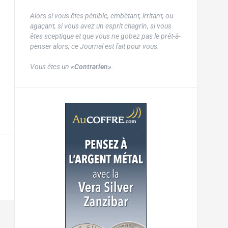
Alors si vous êtes pénible, embêtant, irritant, ou
agaçant, si vous avez un esprit chagrin, si vous
êtes sceptique et que vous ne gobez pas le prêt-à-
penser alors, ce Journal est fait pour vous.
Vous êtes un
«Contrarien»
.