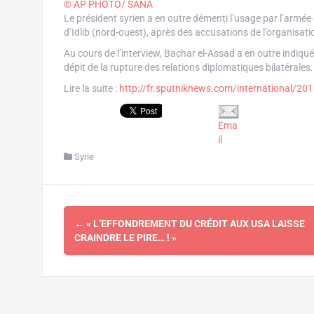
© AP PHOTO/ SANA
Le président syrien a en outre démenti l’usage par l’armée
d’Idlib (nord-ouest), après des accusations de l’organis
Au cours de l’interview, Bachar el-Assad a en outre indiqu
dépit de la rupture des relations diplomatiques bilatérales.
Lire la suite :
http://fr.sputniknews.com/international/
Ema
il
Syrie
Navigation
←
« L’EFFONDREMENT DU CRÉDIT AUX USA LAISSE
d'article
CRAINDRE LE PIRE… ! »