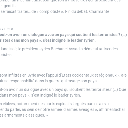
tomber un méchant dictateur que l’on a trouvé très gentil pendant des
er gentil…
se faisait traiter… de « complotiste ». Fin du débat. Charmante
viniere
eut-on avoir un dialogue avec un pays qui soutient les terroristes ? (…)
stes dans mon pays », s’est indigné le leader syrien.
é lundi soir, le président syrien Bachar el-Assad a démenti utiliser des
oristes.
ont infiltrés en Syrie avec l’appui d’États occidentaux et régionaux », a-t-
tait sa responsabilité dans la guerre qui ravage son pays.
t-on avoir un dialogue avec un pays qui soutient les terroristes? (…) Que
ans mon pays », s’est indigné le leader syrien.
ciblées, notamment des barils explosifs largués par les airs, le
endu parler, au sein de notre armée, d’armes aveugles », affirme Bachar
es armements classiques. »