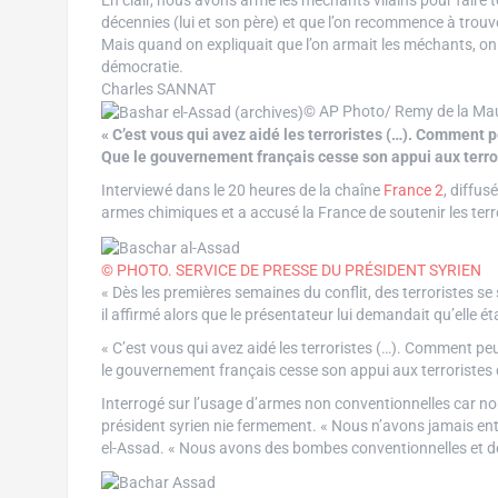
En clair, nous avons armé les méchants vilains pour faire 
décennies (lui et son père) et que l’on recommence à trouv
Mais quand on expliquait que l’on armait les méchants, on 
démocratie.
Charles SANNAT
© AP Photo/ Remy de la Mau
« C’est vous qui avez aidé les terroristes (…). Comment p
Que le gouvernement français cesse son appui aux terrori
Interviewé dans le 20 heures de la chaîne
France 2
, diffus
armes chimiques et a accusé la France de soutenir les terr
© PHOTO. SERVICE DE PRESSE DU PRÉSIDENT SYRIEN
« Dès les premières semaines du conflit, des terroristes se s
il affirmé alors que le présentateur lui demandait qu’elle é
« C’est vous qui avez aidé les terroristes (…). Comment peu
le gouvernement français cesse son appui aux terroristes d
Interrogé sur l’usage d’armes non conventionnelles car non 
président syrien nie fermement. « Nous n’avons jamais ent
el-Assad. « Nous avons des bombes conventionnelles et d