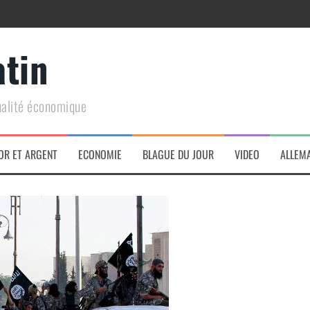
atin
ualité économique
arme de conquête géopolitique massive
OR ET ARGENT
ECONOMIE
BLAGUE DU JOUR
VIDEO
ALLEM