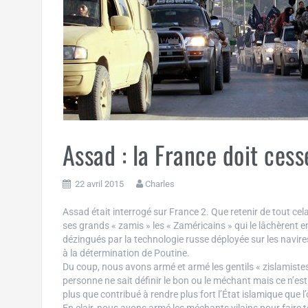
Assad : la France doit cess
22 avril 2015
Charles
Assad était interrogé sur France 2. Que retenir de tout cela 
ses grands « zamis » les « Zaméricains » qui le lâchèrent 
dézingués par la technologie russe déployée sur les navires
à la détermination de Poutine.
Du coup, nous avons armé et armé les gentils « zislamistes
personne ne sait définir le bon ou le méchant mais ce n’e
plus que contribué à rendre plus fort l’État islamique que 