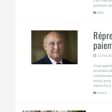
c’est marra
prêchant dan
Édito
Répre
paiem
22 mai 20
Vous apprend
prochaine d
commerçant
euros) pour 
mettre fin à 
France