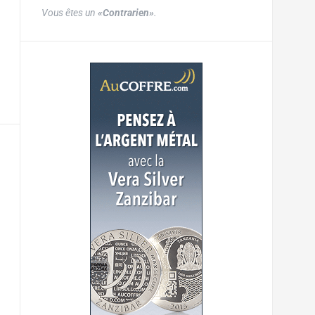
Vous êtes un
«Contrarien»
.