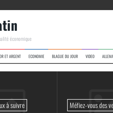
atin
ualité économique
arme de conquête géopolitique massive
OR ET ARGENT
ECONOMIE
BLAGUE DU JOUR
VIDEO
ALLEM
Méfiez-vous des vendeurs de Coq