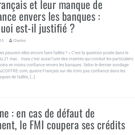
rançais et leur manque de
ance envers les banques :
oi est-il justifié ?
15
Charles
s peuvent-elles encore faire faillite ? » C’est la question posée dans le
u 21 mai… mais c’est aussi l’une des craintes qui conduit les particuliers
moins en moins confiance envers les banques. Selon le dernier sondage
uCOFFRE.com, quatre Français sur dix n’ont pas confiance dans les
ques de faillite, […]
ne : en cas de défaut de
ent, le FMI coupera ses crédits