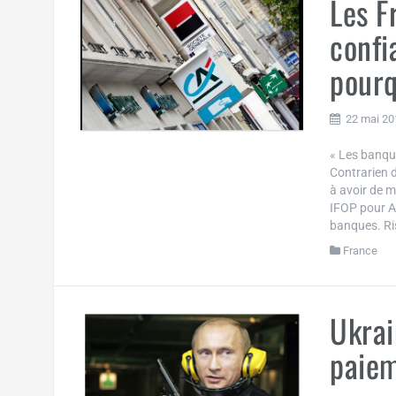
Les F
confi
pourqu
22 mai 20
« Les banque
Contrarien d
à avoir de 
IFOP pour A
banques. Ris
France
Ukrai
paiem