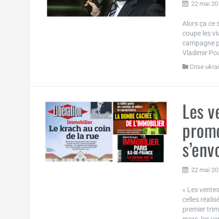
22 mai 20
Alors ça ce 
coupe les vi
campagne pa
Vladimir Pou
Crise ukra
Les v
promo
s’env
22 mai 20
« Les vente
celles réali
premier trim