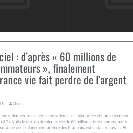
iciel : d’après « 60 millions de
mmateurs », finalement
urance vie fait perdre de l’argent
15
Charles
contrariennes, mes chers contrariens ! « L’assurance vie, un placement
œil ? » Voilà le titre du dernier article de 60 millions de consommateurs
ssurance vie, le placement préféré des Français, est en fait mauvais. Et