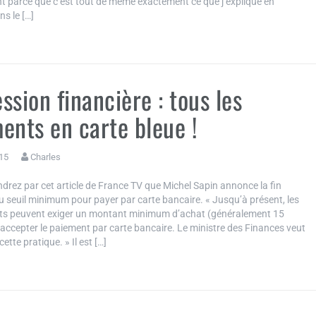
nt parce que c’est tout de même exactement ce que j’explique en
s le […]
ssion financière : tous les
ents en carte bleue !
15
Charles
rez par cet article de France TV que Michel Sapin annonce la fin
u seuil minimum pour payer par carte bancaire. « Jusqu’à présent, les
s peuvent exiger un montant minimum d’achat (généralement 15
accepter le paiement par carte bancaire. Le ministre des Finances veut
cette pratique. » Il est […]