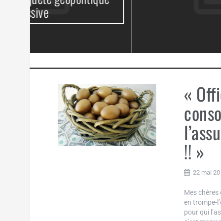
« Off
conso
l’ass
!! »
22 mai 20
Mes chères 
en trompe-l’
pour qui l’a