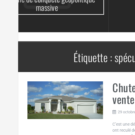
Étiquette :
spécu
Chute
vente
29 octobr
C’est une d
ont reculé d