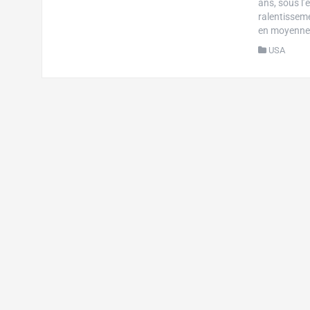
ans, sous l’
ralentissem
en moyenne 
USA