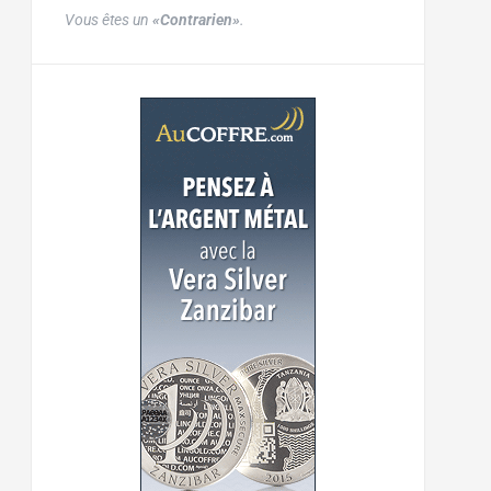
Vous êtes un
«Contrarien»
.