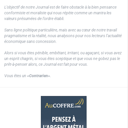
L’objectif de notre Journal est de faire obstacle à la bien pensance
conformiste et moraliste qui nous répète comme un mantra les
valeurs présumées de l’ordre établi.
Sans ligne politique particulière, mais avec au cœur de notre travail
pragmatisme et la réalité, nous analysons pour nos lecteurs l’actualité
économique sans concession.
Alors si vous êtes pénible, embêtant, irritant, ou agaçant, si vous avez
un esprit chagrin, si vous êtes sceptique et que vous ne gobez pas le
prêt-à-penser alors, ce Journal est fait pour vous.
Vous êtes un
«Contrarien»
.