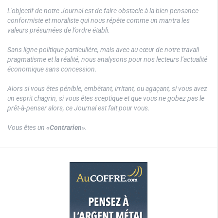
L’objectif de notre Journal est de faire obstacle à la bien pensance
conformiste et moraliste qui nous répète comme un mantra les
valeurs présumées de l’ordre établi.
Sans ligne politique particulière, mais avec au cœur de notre travail
pragmatisme et la réalité, nous analysons pour nos lecteurs l’actualité
économique sans concession.
Alors si vous êtes pénible, embêtant, irritant, ou agaçant, si vous avez
un esprit chagrin, si vous êtes sceptique et que vous ne gobez pas le
prêt-à-penser alors, ce Journal est fait pour vous.
Vous êtes un
«Contrarien»
.