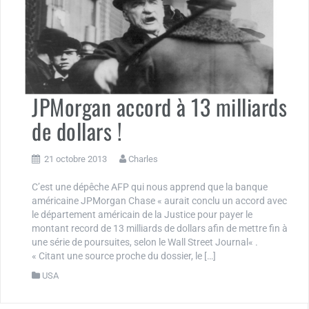
JPMorgan accord à 13 milliards
de dollars !
21 octobre 2013
Charles
C’est une dépêche AFP qui nous apprend que la banque
américaine JPMorgan Chase « aurait conclu un accord avec
le département américain de la Justice pour payer le
montant record de 13 milliards de dollars afin de mettre fin à
une série de poursuites, selon le Wall Street Journal« .
« Citant une source proche du dossier, le […]
USA