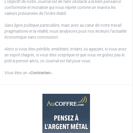
L’objectif de notre Journal est de faire obstacle à la bien pensance
conformiste et moraliste qui nous répète comme un mantra les
valeurs présumées de l’ordre établi.
Sans ligne politique particulière, mais avec au cœur de notre travail
pragmatisme et la réalité, nous analysons pour nos lecteurs l’actualité
économique sans concession.
Alors si vous êtes pénible, embêtant, irritant, ou agaçant, si vous avez
un esprit chagrin, si vous êtes sceptique et que vous ne gobez pas le
prêt-à-penser alors, ce Journal est fait pour vous.
Vous êtes un
«Contrarien»
.