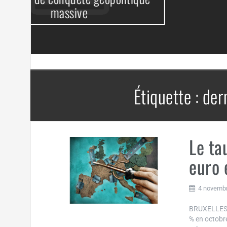
Étiquette :
der
Le ta
euro 
4 novemb
BRUXELLES, 3
% en octobre