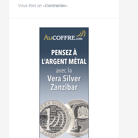
Vous êtes un
«Contrarien»
.