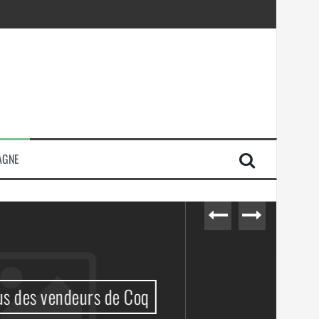
AGNE
710 + 1 = 0