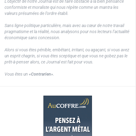
L’objectif de notre Journal est de faire obstacle à la bien pensance
conformiste et moraliste qui nous répète comme un mantra les
valeurs présumées de l’ordre établi.
Sans ligne politique particulière, mais avec au cœur de notre travail
pragmatisme et la réalité, nous analysons pour nos lecteurs l’actualité
économique sans concession.
Alors si vous êtes pénible, embêtant, irritant, ou agaçant, si vous avez
un esprit chagrin, si vous êtes sceptique et que vous ne gobez pas le
prêt-à-penser alors, ce Journal est fait pour vous.
Vous êtes un
«Contrarien»
.