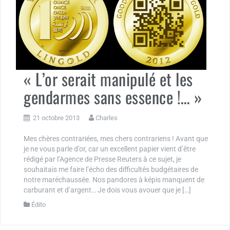
« L’or serait manipulé et les
gendarmes sans essence !… »
21 octobre 2013
Charles
Mes chères contrariées, mes chers contrariens ! Avant que
je ne vous parle d’or, car un excellent papier vient d’être
rédigé par l’Agence de Presse Reuters à ce sujet, je
souhaitais me faire l’écho des difficultés budgétaires de
notre maréchaussée. Nos pandores à képis manquent de
carburant et d’argent… Je dois vous avouer que je […]
Édito