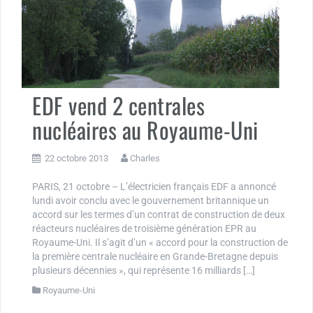
EDF vend 2 centrales
nucléaires au Royaume-Uni
22 octobre 2013
Charles
PARIS, 21 octobre – L’électricien français EDF a annoncé
lundi avoir conclu avec le gouvernement britannique un
accord sur les termes d’un contrat de construction de deux
réacteurs nucléaires de troisième génération EPR au
Royaume-Uni. Il s’agit d’un « accord pour la construction de
la première centrale nucléaire en Grande-Bretagne depuis
plusieurs décennies », qui représente 16 milliards […]
Royaume-Uni