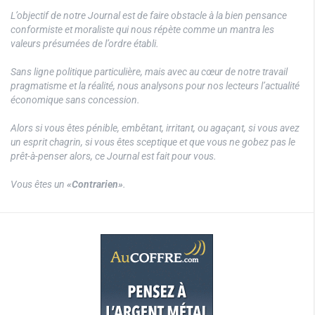
L’objectif de notre Journal est de faire obstacle à la bien pensance
conformiste et moraliste qui nous répète comme un mantra les
valeurs présumées de l’ordre établi.
Sans ligne politique particulière, mais avec au cœur de notre travail
pragmatisme et la réalité, nous analysons pour nos lecteurs l’actualité
économique sans concession.
Alors si vous êtes pénible, embêtant, irritant, ou agaçant, si vous avez
un esprit chagrin, si vous êtes sceptique et que vous ne gobez pas le
prêt-à-penser alors, ce Journal est fait pour vous.
Vous êtes un
«Contrarien»
.