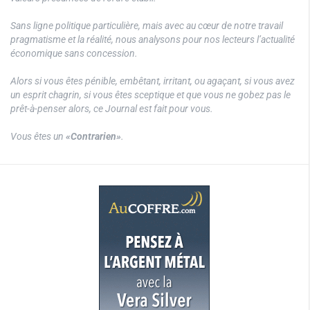
Sans ligne politique particulière, mais avec au cœur de notre travail
pragmatisme et la réalité, nous analysons pour nos lecteurs l’actualité
économique sans concession.
Alors si vous êtes pénible, embêtant, irritant, ou agaçant, si vous avez
un esprit chagrin, si vous êtes sceptique et que vous ne gobez pas le
prêt-à-penser alors, ce Journal est fait pour vous.
Vous êtes un
«Contrarien»
.