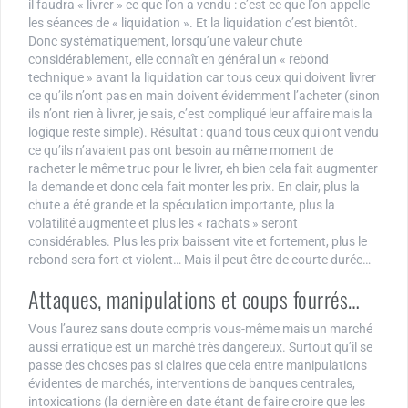
il faudra « livrer » ce que l’on a vendu : c’est ce que l’on appelle
les séances de « liquidation ». Et la liquidation c’est bientôt.
Donc systématiquement, lorsqu’une valeur chute
considérablement, elle connaît en général un « rebond
technique » avant la liquidation car tous ceux qui doivent livrer
ce qu’ils n’ont pas en main doivent évidemment l’acheter (sinon
ils n’ont rien à livrer, je sais, c’est compliqué leur affaire mais la
logique reste simple). Résultat : quand tous ceux qui ont vendu
ce qu’ils n’avaient pas ont besoin au même moment de
racheter le même truc pour le livrer, eh bien cela fait augmenter
la demande et donc cela fait monter les prix. En clair, plus la
chute a été grande et la spéculation importante, plus la
volatilité augmente et plus les « rachats » seront
considérables. Plus les prix baissent vite et fortement, plus le
rebond sera fort et violent… Mais il peut être de courte durée…
Attaques, manipulations et coups fourrés…
Vous l’aurez sans doute compris vous-même mais un marché
aussi erratique est un marché très dangereux. Surtout qu’il se
passe des choses pas si claires que cela entre manipulations
évidentes de marchés, interventions de banques centrales,
intoxications (la dernière en date étant de faire croire que les