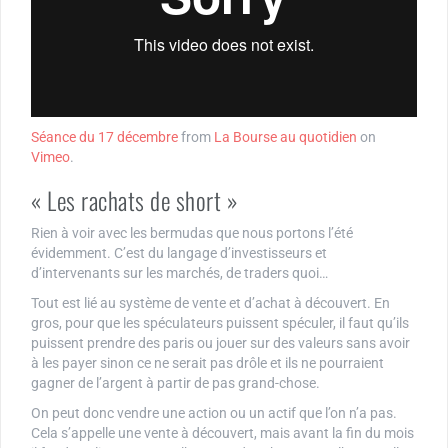
Séance du 17 décembre
from
La Bourse au quotidien
on
Vimeo
.
« Les rachats de short »
Rien à voir avec les bermudas que nous portons l’été
évidemment. C’est du langage d’investisseurs et
d’intervenants sur les marchés, de traders quoi…
Tout est lié au système de vente et d’achat à découvert. En
gros, pour que les spéculateurs puissent spéculer, il faut qu’ils
puissent prendre des paris ou jouer sur des valeurs sans avoir
à les payer sinon ce ne serait pas drôle et ils ne pourraient
gagner de l’argent à partir de pas grand-chose.
On peut donc vendre une action ou un actif que l’on n’a pas.
Cela s’appelle une vente à découvert, mais avant la fin du mois