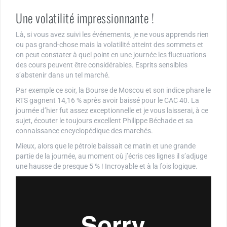
Une volatilité impressionnante !
Là, si vous avez suivi les événements, je ne vous apprends rien
ou pas grand-chose mais la volatilité atteint des sommets et
on peut constater à quel point en une journée les fluctuations
des cours peuvent être considérables. Esprits sensibles
s’abstenir dans un tel marché.
Par exemple ce soir, la Bourse de Moscou et son indice phare le
RTS gagnent 14,16 % après avoir baissé pour le CAC 40. La
journée d’hier fut assez exceptionnelle et je vous laisserai, à ce
sujet, écouter le toujours excellent Philippe Béchade et sa
connaissance encyclopédique des marchés.
Mieux, alors que le pétrole baissait ce matin et une grande
partie de la journée, au moment où j’écris ces lignes il s’adjuge
une hausse de presque 5 % ! Incroyable et à la fois logique.