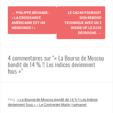
Navigation
←
PHILIPPE BÉCHADE :
LE CAC40 POURSUIT
d'article
« LA CROISSANCE
SON REBOND
AMÉRICAINE EST UN
TECHNIQUE AVEC UN 3
MENSONGE ! »
INSIDE UP. LE DJ30
DÉCROCHE.
→
4 commentaires sur “« La Bourse de Moscou
bondit de 14 % !! Les indices deviennent
fous »”
Ping :
« La Bourse de Moscou bondit de 14 % !! Les indices
deviennent fous » – Le Contrarien Matin | raimanet