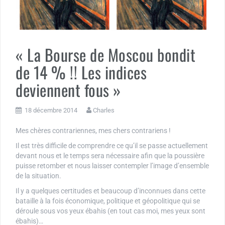
« La Bourse de Moscou bondit
de 14 % !! Les indices
deviennent fous »
18 décembre 2014
Charles
Mes chères contrariennes, mes chers contrariens !
Il est très difficile de comprendre ce qu’il se passe actuellement
devant nous et le temps sera nécessaire afin que la poussière
puisse retomber et nous laisser contempler l’image d’ensemble
de la situation.
Il y a quelques certitudes et beaucoup d’inconnues dans cette
bataille à la fois économique, politique et géopolitique qui se
déroule sous vos yeux ébahis (en tout cas moi, mes yeux sont
ébahis)…