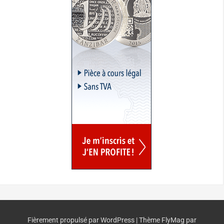
Fièrement propulsé par WordPress
|
Thème
FlyMag
par