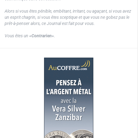
Alors si vous êtes pénible, embêtant, irritant, ou agaçant, si vous avez
un esprit chagrin, si vous êtes sceptique et que vous ne gobez pas le
prêt-à-penser alors, ce Journal est fait pour vous.
Vous êtes un
«Contrarien»
.