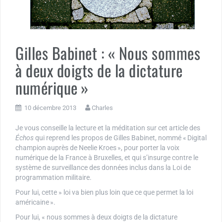
Gilles Babinet : « Nous sommes
à deux doigts de la dictature
numérique »
10 décembre 2013
Charles
Je vous conseille la lecture et la méditation sur cet article des
Échos
qui reprend les propos de Gilles Babinet, nommé « Digital
champion auprès de Neelie Kroes », pour porter la voix
numérique de la France à Bruxelles, et qui s’insurge contre le
système de surveillance des données inclus dans la Loi de
programmation militaire.
Pour lui, cette » loi va bien plus loin que ce que permet la loi
américaine ».
Pour lui, « nous sommes à deux doigts de la dictature