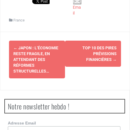
Ema
il
France
Navigation
←
JAPON : L’ÉCONOMIE
TOP 10 DES PIRES
d'article
RESTE FRAGILE, EN
PRÉVISIONS
ATTENDANT DES
FINANCIÈRES
→
RÉFORMES
STRUCTURELLES…
Notre newsletter hebdo !
Adresse Email